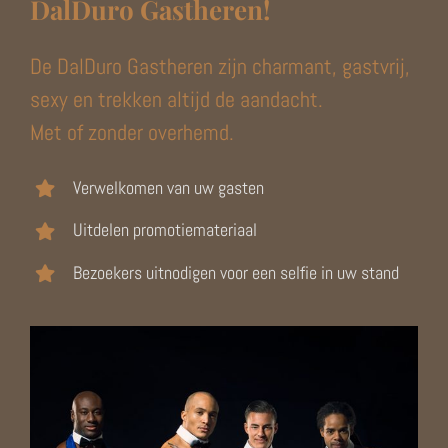
DalDuro Gastheren!
De DalDuro Gastheren zijn charmant, gastvrij,
sexy en trekken altijd de aandacht.
Met of zonder overhemd.
Verwelkomen van uw gasten
Uitdelen promotiemateriaal
Bezoekers uitnodigen voor een selfie in uw stand