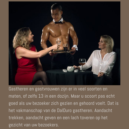
Gastheren en gastvrouwen zijn er in veel soorten en
maten, of zelfs 13 in een dozijn. Maar u scoort pas echt
goed als uw bezoeker zich gezien en gehoord voelt. Dat is
het vakmanschap van de DalDuro gastheren. Aandacht
trekken, aandacht geven en een lach toveren op het
gezicht van uw bezoekers.