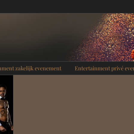
nment zakelijk evenement
Entertainment privé ev