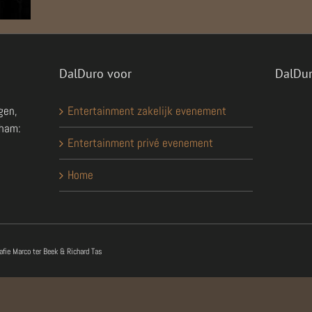
DalDuro voor
DalDu
gen,
Entertainment zakelijk evenement
aham:
Entertainment privé evenement
Home
rafie Marco ter Beek & Richard Tas